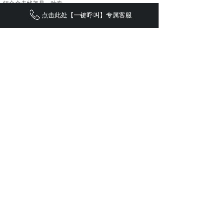
铝合金走线架是一种专
点击此处【一键呼叫】专属客服
搭配四孔连接件以及铝
几字型吊挂件
铝合金四孔连接件
用于铝合金走线架和丝
用于铝合金走线架主体
走线架紧固连接组件（双
开口底座